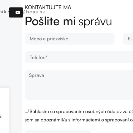
KONTAKTUJTE MA
nik.valas@bcas.sk
Pošlite mi
správu
Súhlasím so spracovaním osobných údajov za ú
g
som sa oboznámil/a s informáciami o spracovaní o