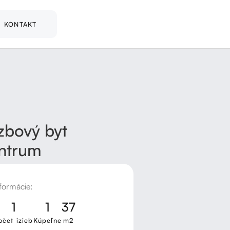
KONTAKT
izbový byt
ntrum
formácie:
1
1
37
očet izieb
Kúpeľne
m2