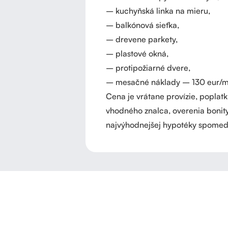
– kuchyňská linka na mieru,
– balkónová sieťka,
– drevene parkety,
– plastové okná,
– protipožiarné dvere,
– mesačné náklady – 130 eur/m
Cena je vrátane provízie, poplat
vhodného znalca, overenia bonity
najvýhodnejšej hypotéky spomedzi