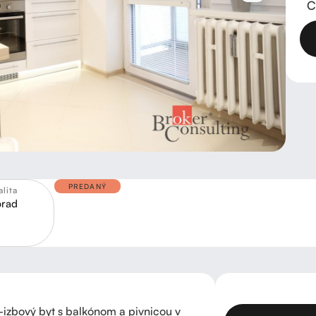
C
PREDANÝ
alita
rad
-izbový byt s balkónom a pivnicou v