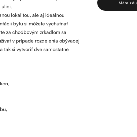
Mám záu
ulici.
nou lokalitou, ale aj ideálnou
ntácii bytu si môžete vychutnať
byte za chodbovým zrkadlom sa
užívať v prípade rozdelenia obývacej
a tak si vytvoriť dve samostatné
kón,
ybu,