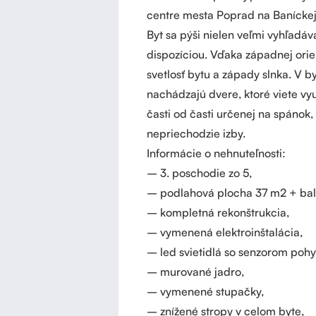
centre mesta Poprad na Baníckej 
Byt sa pýši nielen veľmi vyhľadáva
dispozíciou. Vďaka západnej orie
svetlosť bytu a západy slnka. V 
nachádzajú dvere, ktoré viete vy
časti od časti určenej na spánok, 
nepriechodzie izby.
Informácie o nehnuteľnosti:
– 3. poschodie zo 5,
– podlahová plocha 37 m2 + bal
– kompletná rekonštrukcia,
– vymenená elektroinštalácia,
– led svietidlá so senzorom poh
– murované jadro,
– vymenené stupačky,
– znížené stropy v celom byte,